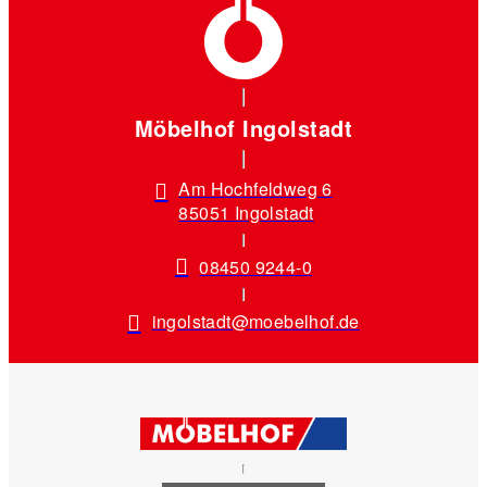
Möbelhof Ingolstadt
Am Hochfeldweg 6
85051 Ingolstadt
08450 9244-0
ingolstadt@moebelhof.de