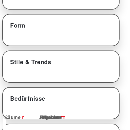
Form
Stile & Trends
Bedürfnisse
Räume
Angebote
Produkte
Küchen
Marken