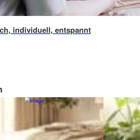
ch, individuell, entspannt
n
Nolara
beige,
Boxspringbett Seeland, silber,
Polsterbett Ava
Breite ca. 180 cm
121 cm
1.299,00 €
719,00 €