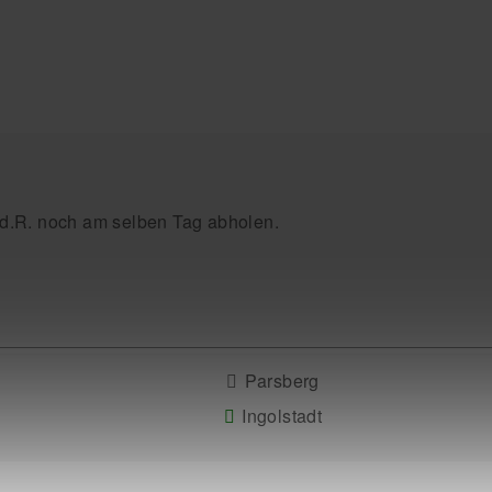
.d.R. noch am selben Tag abholen.
Parsberg
Ingolstadt