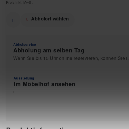
Preis inkl. MwSt.
Abholort wählen
Abholservice
Abholung am selben Tag
Wenn Sie bis 15 Uhr online reservieren, können Sie i
Ausstellung
Im Möbelhof ansehen