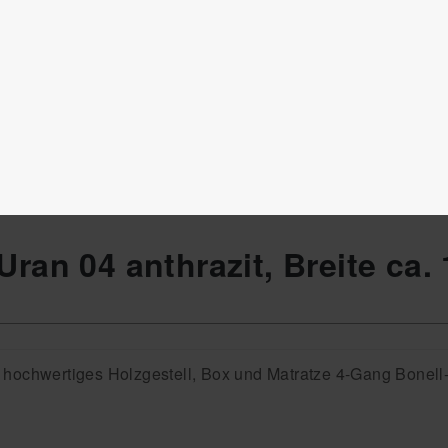
ran 04 anthrazit, Breite ca.
 hochwertiges Holzgestell, Box und Matratze 4-Gang Bonell-