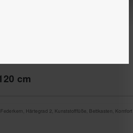
 120 cm
Federkern, Härtegrad 2, Kunststofffüße, Bettkasten, Komfort