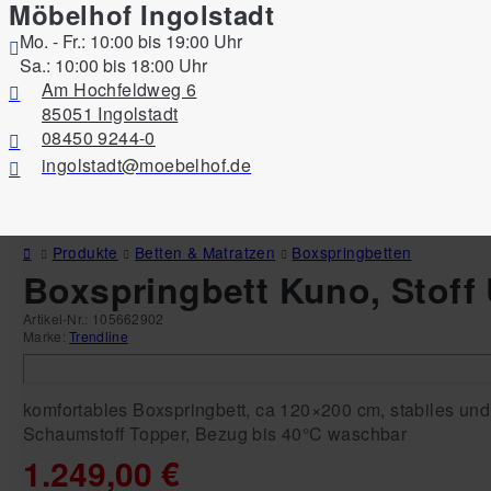
Möbelhof Ingolstadt
Mo. - Fr.: 10:00 bis 19:00 Uhr
Sa.: 10:00 bis 18:00 Uhr
Am Hochfeldweg 6
85051 Ingolstadt
08450 9244-0
ingolstadt@moebelhof.de
Produkte
Betten & Matratzen
Boxspringbetten
Boxspringbett Kuno, Stoff U
Artikel-Nr.:
105662902
Marke:
Trendline
komfortables Boxspringbett, ca 120×200 cm, stabiles und
Schaumstoff Topper, Bezug bis 40°C waschbar
1.249,00 €