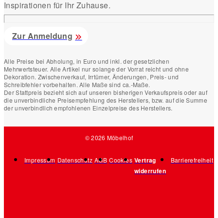
Inspirationen für Ihr Zuhause.
Zur Anmeldung
Alle Preise bei Abholung, in Euro und inkl. der gesetzlichen
Mehrwertsteuer. Alle Artikel nur solange der Vorrat reicht und ohne
Dekoration. Zwischenverkauf, Irrtümer, Änderungen, Preis- und
Schreibfehler vorbehalten. Alle Maße sind ca.-Maße.
Der Stattpreis bezieht sich auf unseren bisherigen Verkaufspreis oder auf
die unverbindliche Preisempfehlung des Herstellers, bzw. auf die Summe
der unverbindlich empfohlenen Einzelpreise des Herstellers.
© 2026 Möbelhof
Impressum
Datenschutz
AGB
Cookies
Vertrag
Barrierefreiheit
widerrufen