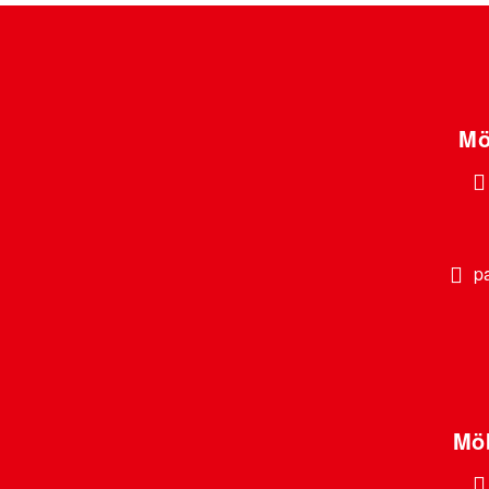
Mö
p
Möb