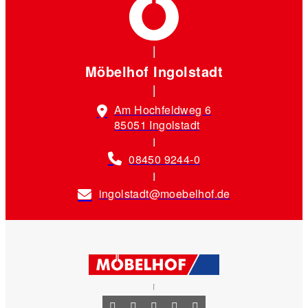
Möbelhof Ingolstadt
Am Hochfeldweg 6
85051 Ingolstadt
08450 9244-0
ingolstadt@moebelhof.de