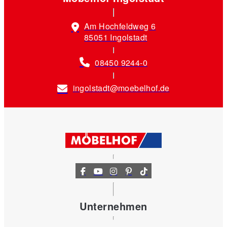
Am Hochfeldweg 6
85051 Ingolstadt
08450 9244-0
ingolstadt@moebelhof.de
Unternehmen