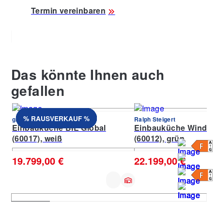
Termin vereinbaren
Das könnte Ihnen auch
gefallen
% RAUSVERKAUF %
% RAUSVERKAUF %
% RAUSVERKAUF %
% RAUSVERKAUF %
% RAUSVERKAUF %
% RAUSVERKAUF %
% RAUSVERKAUF %
% RAUSVERKAUF %
global Küchen
Ralph Steigert
Einbauküche BIE Global
Einbauküche Windso
(60017), weiß
(60012), grün
19.799,00 €
22.199,00 €