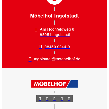
Möbelhof Ingolstadt
Am Hochfeldweg 6
85051 Ingolstadt
08450 9244-0
ingolstadt@moebelhof.de