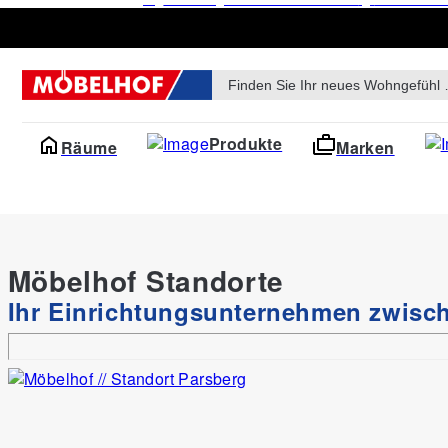
Products
search
Produkte
Räume
Marken
Möbelhof Standorte
Ihr Einrichtungsunternehmen zwis
Produkte
Badmöbel & Badaccessoires
Badtextilien
Glücksraum Duschtuch Lux