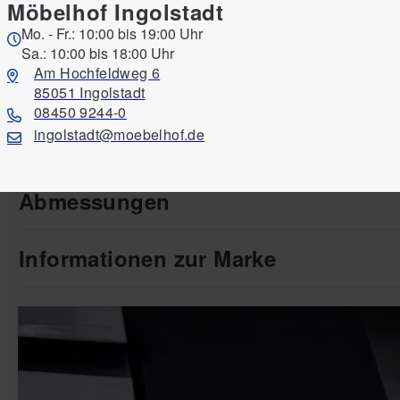
Im Möbelhof ansehen
Möbelhof Ingolstadt
Mo. - Fr.: 10:00 bis 19:00 Uhr
Sa.: 10:00 bis 18:00 Uhr
Am Hochfeldweg 6
85051 Ingolstadt
08450 9244-0
ingolstadt@moebelhof.de
Produktinformationen
Abmessungen
Informationen zur Marke