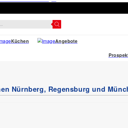
Küchen
Angebote
Prospek
chen Nürnberg, Regensburg und Münc
Handtücher
ury, taupe, ca. 70x140 cm