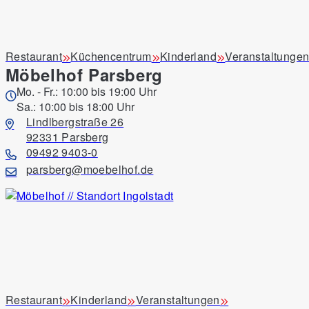
Artikel-Nr.:
105840401
Marke:
Glücksraum
Restaurant
Küchencentrum
Kinderland
Veranstaltunge
Möbelhof Parsberg
Duschtuch Luxury taupe aus 100 % Baumwolle – ca. 70 x
19,99 €
Mo. - Fr.: 10:00 bis 19:00 Uhr
Sa.: 10:00 bis 18:00 Uhr
Preis inkl. MwSt.
Lindlbergstraße 26
92331 Parsberg
09492 9403-0
Abholort wählen
parsberg@moebelhof.de
Abholservice
Abholung am selben Tag
Wenn Sie bis 15 Uhr online reservieren, können Sie i
Ausstellung
Restaurant
Kinderland
Veranstaltungen