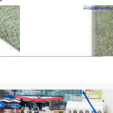
Glücksraum
Glücksraum
andschuh
Glücksraum Gästehandtuch
Glücksraum G
21 cm
Luxury, grün, ca. 30x50 cm
Luxury, schwar
3,99 €
3,99 €