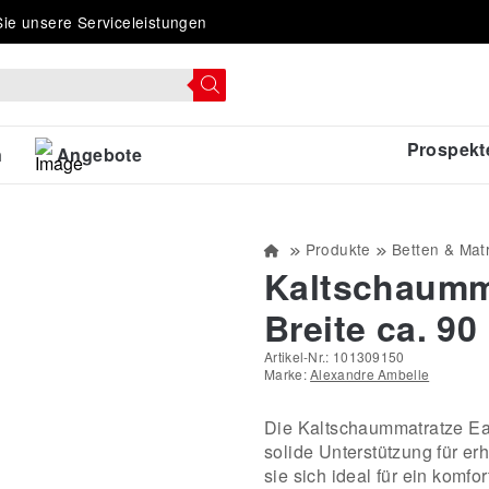
ie unsere Serviceleistungen
Prospekt
n
Angebote
Produkte
Betten & Mat
Kaltschaumma
Breite ca. 90
Artikel-Nr.:
101309150
Marke:
Alexandre Ambelle
Die Kaltschaummatratze Ea
solide Unterstützung für e
sie sich ideal für ein komfo