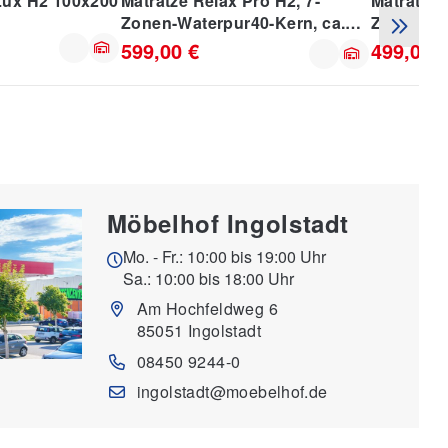
Lux H2 100x200
Matratze Relax Pro H2, 7-
Matratze 
Zonen-Waterpur40-Kern, ca.
Zonen-Wat
120x200 cm
90x200 c
599,00 €
499,00 
Möbelhof Ingolstadt
Mo. - Fr.: 10:00 bis 19:00 Uhr
Sa.: 10:00 bis 18:00 Uhr
Am Hochfeldweg 6
85051 Ingolstadt
08450 9244-0
ingolstadt@moebelhof.de