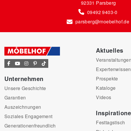
92331 Parsberg
09492 9403-0
parsberg@moebelhof.de
Aktuelles
Veranstaltunge
Expertenwissen
Unternehmen
Prospekte
Kataloge
Unsere Geschichte
Videos
Garantien
Auszeichnungen
Inspiration
Soziales Engagement
Festtagstisch
Generationenfreundlich