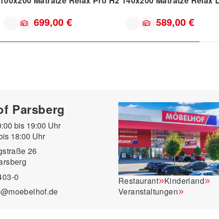
Matratze Relax Pro H2 100x200
Matratze Relax Pro H2 140x200
Matratze Relax 
699,00 €
589,00 €
f Parsberg
10:00 bis 19:00 Uhr
bis 18:00 Uhr
gstraße 26
arsberg
403-0
Restaurant
Kinderland
g@moebelhof.de
Veranstaltungen