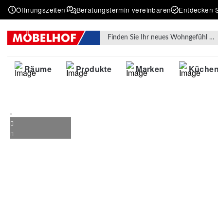
Öffnungszeiten
Beratungstermin vereinbaren
Entdecken S
Products search
Räume
Produkte
Marken
Küche