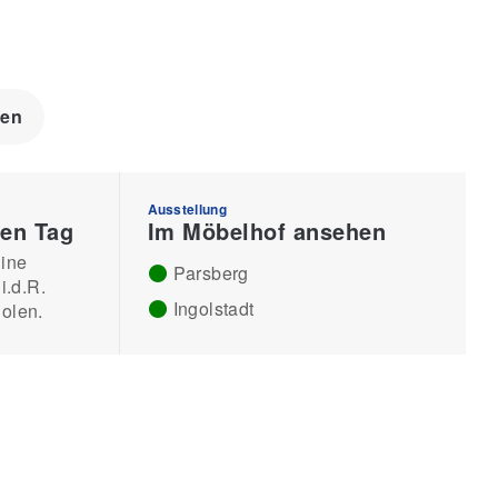
len
Ausstellung
en Tag
Im Möbelhof ansehen
line
Parsberg
i.d.R.
Ingolstadt
olen.