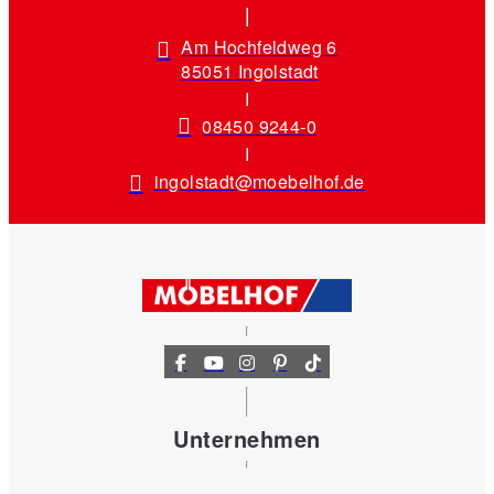
Am Hochfeldweg 6
85051 Ingolstadt
08450 9244-0
ingolstadt@moebelhof.de
Unternehmen