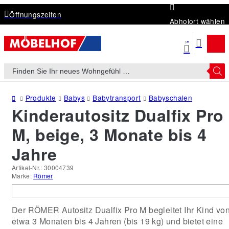
Öffnungszeiten
Abholort wählen
Products
search
Produkte
Babys
Babytransport
Babyschalen
Kinderautositz Dualfix Pro
M, beige, 3 Monate bis 4
Jahre
Artikel-Nr.:
30004739
Marke:
Römer
Der RÖMER Autositz Dualfix Pro M begleitet Ihr Kind vo
etwa 3 Monaten bis 4 Jahren (bis 19 kg) und bietet eine