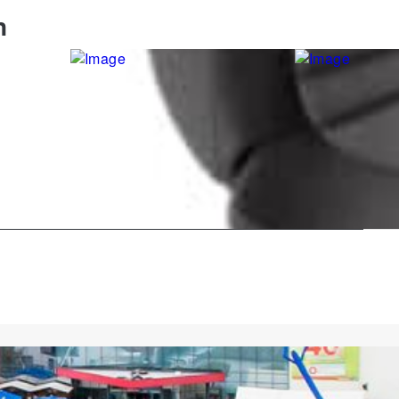
n
Cybex
n T i-Fix
Becherhalter, schwarz
Kinderautositz
Platinum, dunk
kg
25,00 €
399,00 €