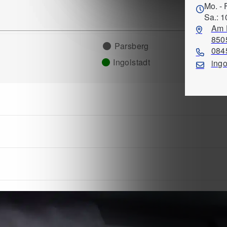
Mo. - 
Sa.: 1
Am 
8505
Parsberg
084
Ingolstadt
ing