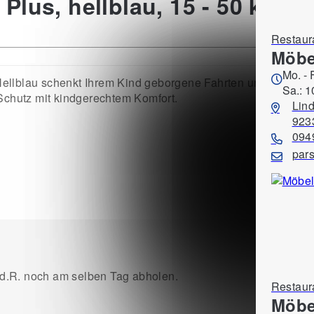
Plus, hellblau, 15 - 50 kg
Restaur
Möbe
Mo. - 
lblau schenkt Ihrem Kind geborgene Fahrten und strahlt zugl
Sa.: 1
 Schutz mit kindgerechtem Komfort.
Lind
923
094
par
.d.R. noch am selben Tag abholen.
Restaur
Möbe