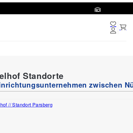
Abholort wählen
te
Service
B2B
Inspirationen
Standorte
elhof Standorte
Einrichtungsunternehmen zwischen N