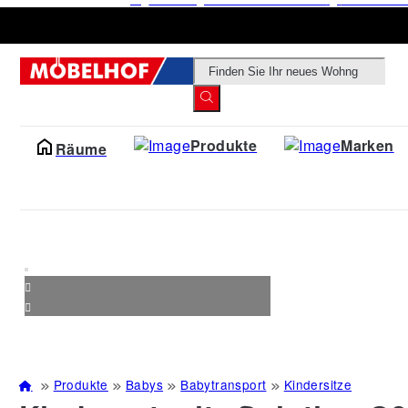
Products
search
Produkte
Marken
Räume
Produkte
Babys
Babytransport
Kindersitze