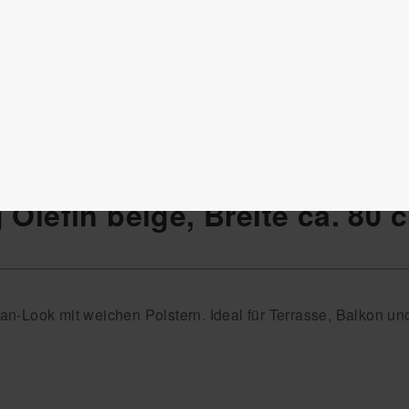
utdoormöbel
Gartenstühle & Gartenbänke
Olefin beige, Breite ca. 80 
n-Look mit weichen Polstern. Ideal für Terrasse, Balkon un