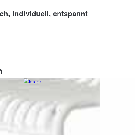
ch, individuell, entspannt
n
 Höhe ca.
Multipositionssessel Simply,
Stapelsessel Ca
grau, Breite ca. 70 cm
Breite ca. 44 
129,00 €
259,00 €