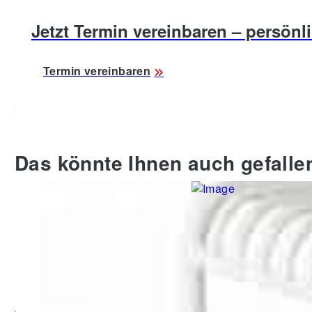
Jetzt Termin vereinbaren – persönli
Termin vereinbaren
Das könnte Ihnen auch gefalle
furlive
furlive
Stuhl Quito, weiß, Höhe ca. 79
Stuhl Quito, schwarz,
cm
79 cm
69,00 €
69,00 €