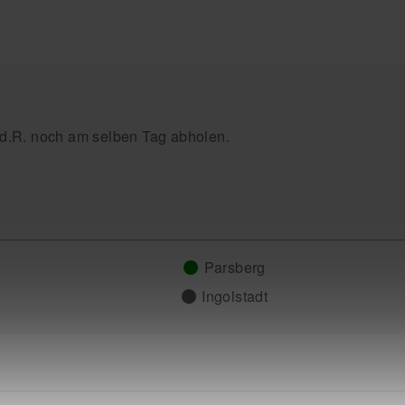
.d.R. noch am selben Tag abholen.
Parsberg
Ingolstadt