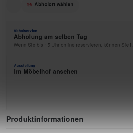
Abholort wählen
Abholservice
Abholung am selben Tag
Wenn Sie bis 15 Uhr online reservieren, können Sie i
Ausstellung
Im Möbelhof ansehen
Produktinformationen