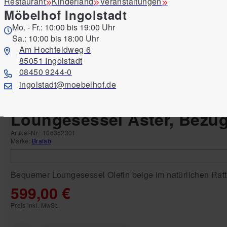
Restaurant
Kinderland
Veranstaltungen
Möbelhof Ingolstadt
Mo. - Fr.: 10:00 bis 19:00 Uhr
Sa.: 10:00 bis 18:00 Uhr
Am Hochfeldweg 6
85051 Ingolstadt
08450 9244-0
ingolstadt@moebelhof.de
Produkte
Garten, Balkon & Outdoor
Gartenmöbel & O
Loungesessel Aster, Bezug 
Artikel-Nr.:
106352301
Marke:
Brafab
Bequemer Loungesessel Olefin beige im natürlichen Ratta
599,00 €
Preis inkl. MwSt.