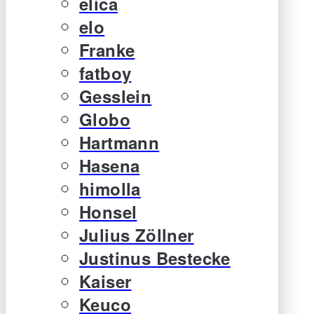
elica
elo
Franke
fatboy
Gesslein
Globo
Hartmann
Hasena
himolla
Honsel
Julius Zöllner
Justinus Bestecke
Kaiser
Keuco