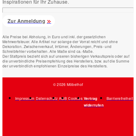
Inspirationen für Ihr Zuhause.
Zur Anmeldung
Alle Preise bei Abholung, in Euro und inkl. der gesetzlichen
Mehrwertsteuer. Alle Artikel nur solange der Vorrat reicht und ohne
Dekoration. Zwischenverkauf, Irrtümer, Änderungen, Preis- und
Schreibfehler vorbehalten. Alle Maße sind ca.-Maße.
Der Stattpreis bezieht sich auf unseren bisherigen Verkaufspreis oder auf
die unverbindliche Preisempfehlung des Herstellers, bzw. auf die Summe
der unverbindlich empfohlenen Einzelpreise des Herstellers.
© 2026 Möbelhof
Impressum
Datenschutz
AGB
Cookies
Vertrag
Barrierefreiheit
widerrufen