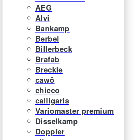
AEG
Alvi
Bankamp
Berbel
Billerbeck
Brafab
Breckle
cawö
chicco
calligaris
Variomaster premium
Disselkamp
Doppler