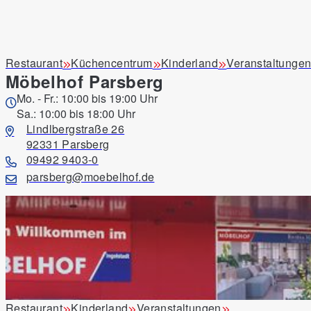
Unsere Produkte
Restaurant
Küchencentrum
Kinderland
Veranstaltunge
Möbelhof Parsberg
Produkttyp
Raum
Verfügbarkeit
Mo. - Fr.: 10:00 bis 19:00 Uhr
Sa.: 10:00 bis 18:00 Uhr
Lindlbergstraße 26
92331 Parsberg
09492 9403-0
parsberg@moebelhof.de
homechic
Garderobe Weya, grün, Breite ca. 144 cm
349,00 €
Restaurant
Kinderland
Veranstaltungen