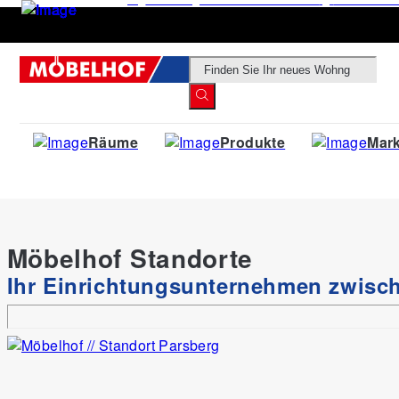
Products
search
Räume
Produkte
Mar
Möbelhof Standorte
homechic
Ihr Einrichtungsunternehmen zwis