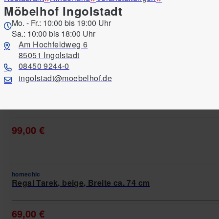
Möbelhof Ingolstadt
homechic
Kommode Tarek, Dekor Eiche, Breite ca. 74 cm
Mo. - Fr.: 10:00 bis 19:00 Uhr
Sa.: 10:00 bis 18:00 Uhr
Am Hochfeldweg 6
65,00 €
85051 Ingolstadt
08450 9244-0
ingolstadt@moebelhof.de
homechic
Kommode Tarek, weiß, Breite ca. 74 cm
99,00 €
homechic
Regal Tarek, beige, Breite ca. 74 cm
69,00 €