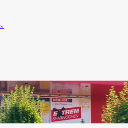
n
Preis
Farbe
Marke
Material