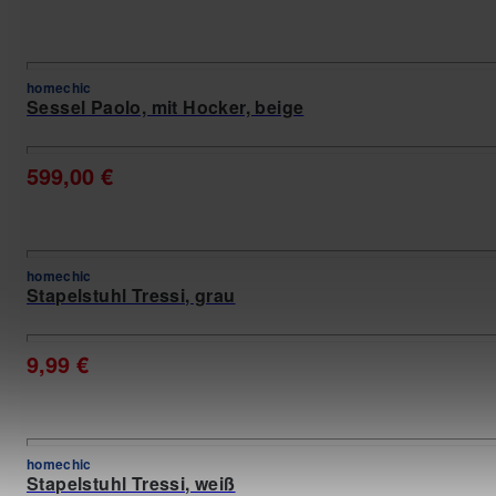
homechic
Sessel Paolo, mit Hocker, beige
599,00 €
homechic
Stapelstuhl Tressi, grau
9,99 €
homechic
Stapelstuhl Tressi, weiß