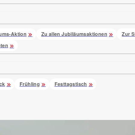
ums-Aktion
Zu allen Jubiläumsaktionen
Zur S
ten
ck
Frühling
Festtagstisch