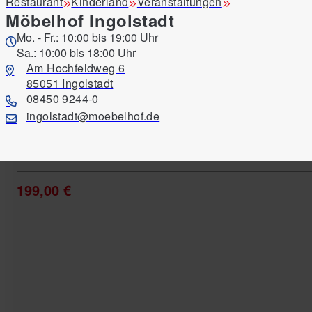
Restaurant
Kinderland
Veranstaltungen
Möbelhof Ingolstadt
Stuhl Meave, weiß, Breite ca. 53 cm
Mo. - Fr.: 10:00 bis 19:00 Uhr
Sa.: 10:00 bis 18:00 Uhr
Am Hochfeldweg 6
119,00 €
85051 Ingolstadt
08450 9244-0
ingolstadt@moebelhof.de
Stuhl Mele, blau, Breite ca. 47 cm
199,00 €