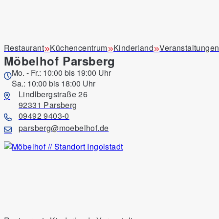
Unsere Produkte
Restaurant
Küchencentrum
Kinderland
Veranstaltunge
Möbelhof Parsberg
Produkttyp
Raum
Verfügbarkeit
Mo. - Fr.: 10:00 bis 19:00 Uhr
Sa.: 10:00 bis 18:00 Uhr
Lindlbergstraße 26
92331 Parsberg
09492 9403-0
parsberg@moebelhof.de
Armlehnstuhl Maura, grün, Breite ca. 62 cm
179,00 €