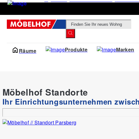
Products
search
Produkte
Marken
Räume
Möbelhof Standorte
louming
Ihr Einrichtungsunternehmen zwis