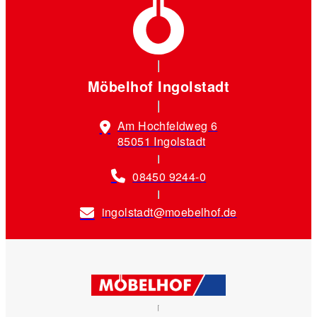
Möbelhof Ingolstadt
Am Hochfeldweg 6
85051 Ingolstadt
08450 9244-0
ingolstadt@moebelhof.de