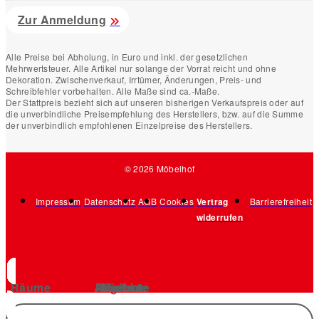
Zur Anmeldung
Alle Preise bei Abholung, in Euro und inkl. der gesetzlichen
Mehrwertsteuer. Alle Artikel nur solange der Vorrat reicht und ohne
Dekoration. Zwischenverkauf, Irrtümer, Änderungen, Preis- und
Schreibfehler vorbehalten. Alle Maße sind ca.-Maße.
Der Stattpreis bezieht sich auf unseren bisherigen Verkaufspreis oder auf
die unverbindliche Preisempfehlung des Herstellers, bzw. auf die Summe
der unverbindlich empfohlenen Einzelpreise des Herstellers.
© 2026 Möbelhof
Impressum
Datenschutz
AGB
Cookies
Vertrag
Barrierefreiheit
widerrufen
Räume
Angebote
Produkte
Küchen
Marken