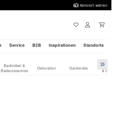
Abholort wählen
e
Service
B2B
Inspirationen
Standorte
Badmöbel &
Garten, B
Dekoration
Garderobe
Badaccessoires
& Outd