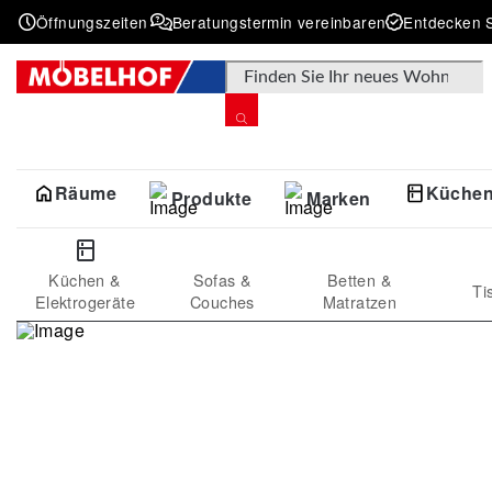
Öffnungszeiten
Beratungstermin vereinbaren
Entdecken S
Products search
Räume
Küche
Produkte
Marken
Küchen &
Sofas &
Betten &
Ti
Elektrogeräte
Couches
Matratzen