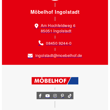
Möbelhof Ingolstadt
Am Hochfeldweg 6
85051 Ingolstadt
08450 9244-0
ingolstadt@moebelhof.de