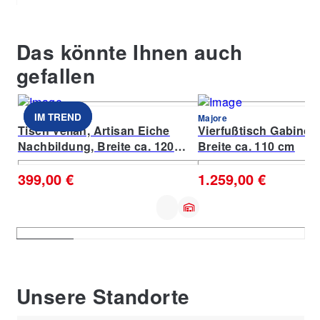
Das könnte Ihnen auch
gefallen
IM TREND
IM TREND
Majore
Tisch Velian, Artisan Eiche
Vierfußtisch Gabino, 
Nachbildung, Breite ca. 120
Breite ca. 110 cm
-160 cm
399,00 €
1.259,00 €
Unsere Standorte