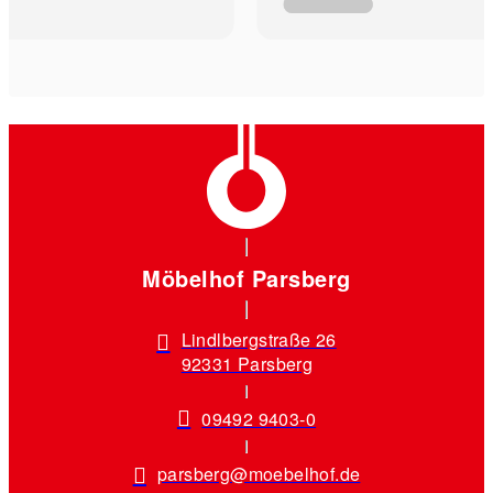
Möbelhof Parsberg
Lindlbergstraße 26
92331 Parsberg
09492 9403-0
parsberg@moebelhof.de