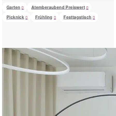
Garten
Atemberaubend Preiswert
Picknick
Frühling
Festtagstisch