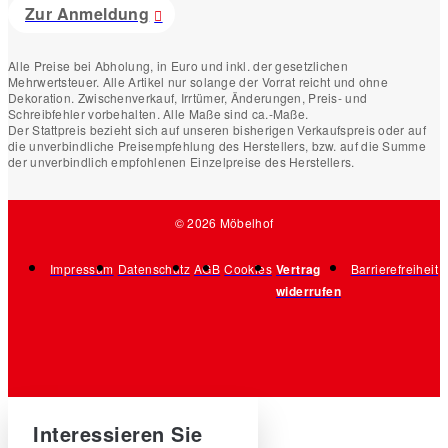
Zur Anmeldung
Alle Preise bei Abholung, in Euro und inkl. der gesetzlichen
Mehrwertsteuer. Alle Artikel nur solange der Vorrat reicht und ohne
Dekoration. Zwischenverkauf, Irrtümer, Änderungen, Preis- und
Schreibfehler vorbehalten. Alle Maße sind ca.-Maße.
Der Stattpreis bezieht sich auf unseren bisherigen Verkaufspreis oder auf
die unverbindliche Preisempfehlung des Herstellers, bzw. auf die Summe
der unverbindlich empfohlenen Einzelpreise des Herstellers.
© 2026 Möbelhof
Impressum
Datenschutz
AGB
Cookies
Vertrag
Barrierefreiheit
widerrufen
Interessieren Sie