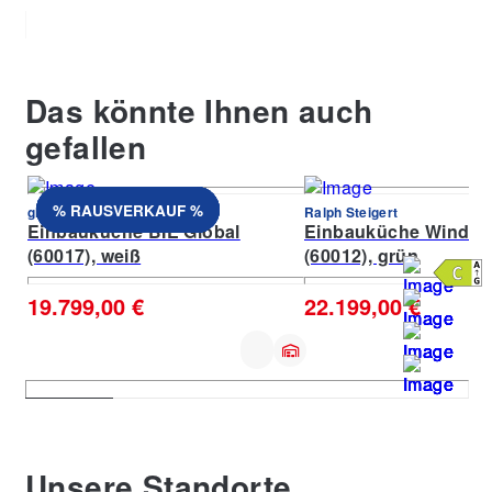
Das könnte Ihnen auch
gefallen
% RAUSVERKAUF %
% RAUSVERKAUF %
% RAUSVERKAUF %
% RAUSVERKAUF %
% RAUSVERKAUF %
% RAUSVERKAUF %
% RAUSVERKAUF %
% RAUSVERKAUF %
global Küchen
Ralph Steigert
Einbauküche BIE Global
Einbauküche Windso
(60017), weiß
(60012), grün
19.799,00 €
22.199,00 €
Unsere Standorte