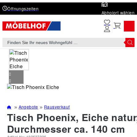
Öffnungszeiten
Abholort wählen
Products
search
Angebote
Rausverkauf
Tisch Phoenix, Eiche natur
Durchmesser ca. 140 cm
Artikel-Nr.:
103527336