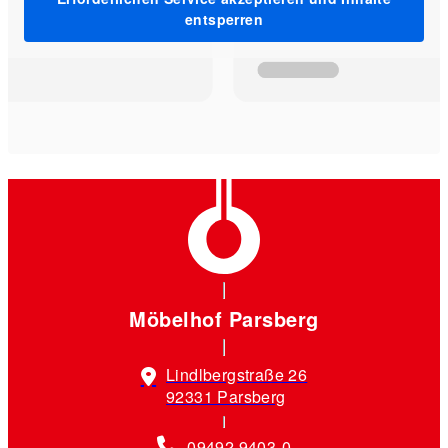
entsperren
Möbelhof Parsberg
Lindlbergstraße 26
92331 Parsberg
09492 9403-0