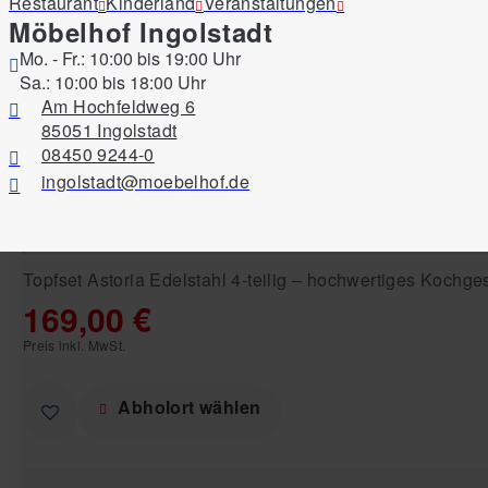
Restaurant
Kinderland
Veranstaltungen
Möbelhof Ingolstadt
Mo. - Fr.: 10:00 bis 19:00 Uhr
Sa.: 10:00 bis 18:00 Uhr
Am Hochfeldweg 6
Produkte
Haushalt
Kochen
Töpfe
85051 Ingolstadt
Topfset Astoria 4-teilig, Ed
08450 9244-0
ingolstadt@moebelhof.de
Artikel-Nr.:
105993702
Marke:
WMF
Topfset Astoria Edelstahl 4-teilig – hochwertiges Kochges
169,00 €
Preis inkl. MwSt.
Abholort wählen