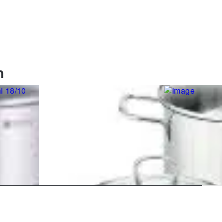
n
elo
-teilig,
Topfset Triton 4-teilig, Edelstahl
Topfset Twice 4
18/10
18/10
69,00 €
79,00 €