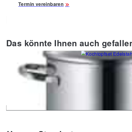
Termin vereinbaren
Das könnte Ihnen auch gefalle
Topf-Set Provence 5-teilig,
Kochtopfset Flavoria 4
Edelstahl 18/10
Edelstahl 18/10
299,00 €
119,00 €