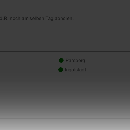
.d.R. noch am selben Tag abholen.
Parsberg
Ingolstadt