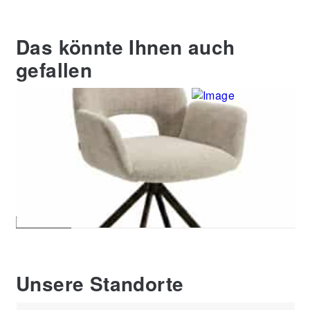
Das könnte Ihnen auch
gefallen
Esszimmerstuhl Luno, beige,
Stuhl Meeri, grau, Bre
Breite ca. 60 cm
cm
179,00 €
229,00 €
Unsere Standorte