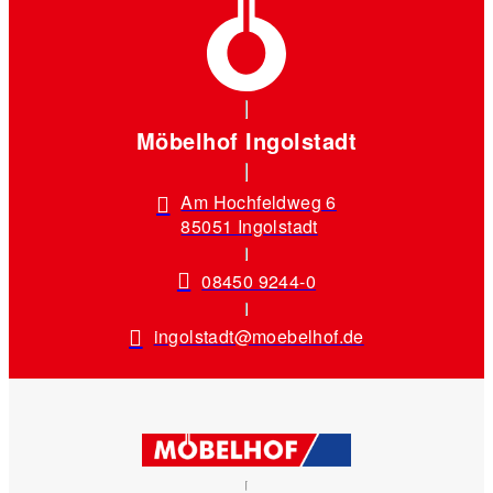
Möbelhof Ingolstadt
Am Hochfeldweg 6
85051 Ingolstadt
08450 9244-0
ingolstadt@moebelhof.de