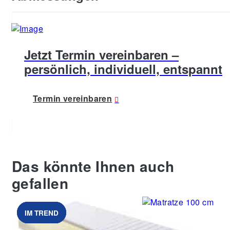
Jetzt Termin vereinbaren –
persönlich, individuell, entspannt
Termin vereinbaren
Das könnte Ihnen auch
gefallen
IM TREND
IM TREND
IM TREND
IM TREND
Alexandre Ambelle
Kaltschaummatratze Easyflex
Matratze EM Thermofi