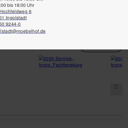
:00 bis 18:00 Uhr
Hochfeldweg 6
1 Ingolstadt
50 9244-0
olstadt@moebelhof.de
Alle ansehen