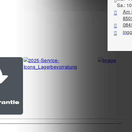
Sa.: 10
Am 
8505
084
ing