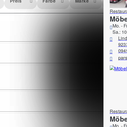
Preis
Farbe
Marke
Material
Restaur
Möbe
Mo. - F
Sa.: 10
Lind
923
094
par
Restaur
Möbe
Mo. - F