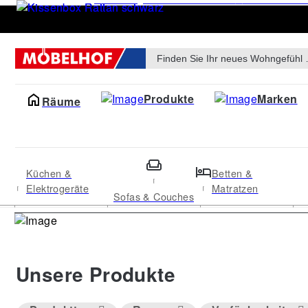
Products
search
Produkte
Marken
Räume
Küchen &
Betten &
Elektrogeräte
Matratzen
Sofas & Couches
Unsere Produkte