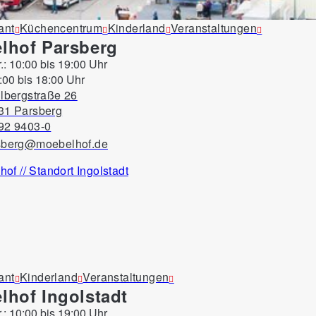
Service
Form
Stile / Trends
Sortieren
Alle Filter
ant
Küchencentrum
Kinderland
Veranstaltungen
lhof Parsberg
r.: 10:00 bis 19:00 Uhr
:00 bis 18:00 Uhr
lbergstraße 26
31 Parsberg
92 9403-0
sberg@moebelhof.de
ant
Kinderland
Veranstaltungen
lhof Ingolstadt
r.: 10:00 bis 19:00 Uhr