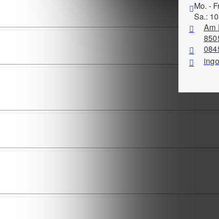
Mo. - F
Sa.: 10
Am 
8505
084
ing