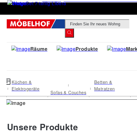
Products
search
Räume
Produkte
Mar
Küchen &
Betten &
Elektrogeräte
Matratzen
Sofas & Couches
Unsere Produkte