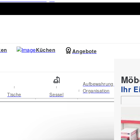
ken
Küchen
Angebote
Prospek
Möb
Aufbewahrung &
Ihr 
Organisation
Tische
Sessel
Ba