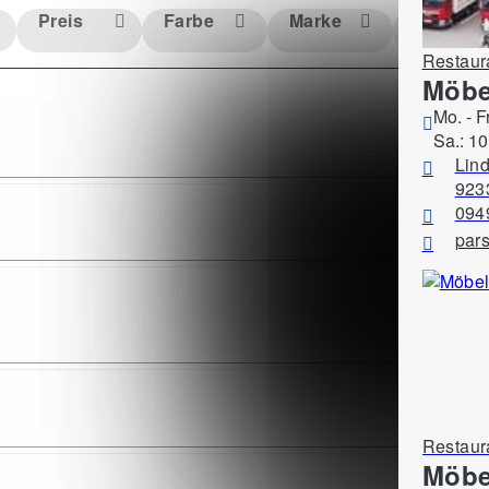
Preis
Farbe
Marke
Material
Restaur
Möbe
Mo. - F
Sa.: 10
Lind
923
094
par
Restaur
Möbe