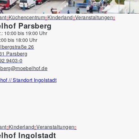
Service
Form
Stile / Trends
Sortieren
Alle Filter
ant
Küchencentrum
Kinderland
Veranstaltungen
lhof Parsberg
r.: 10:00 bis 19:00 Uhr
:00 bis 18:00 Uhr
lbergstraße 26
31 Parsberg
92 9403-0
sberg@moebelhof.de
ant
Kinderland
Veranstaltungen
lhof Ingolstadt