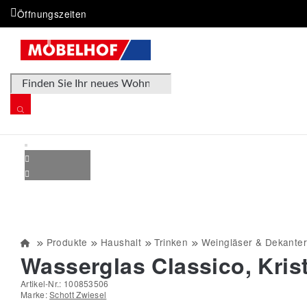
Öffnungszeiten
Products search
Produkte
Haushalt
Trinken
Weingläser & Dekanter
Wasserglas Classico, Krist
Artikel-Nr.:
100853506
Marke:
Schott Zwiesel