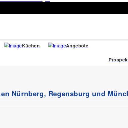
Küchen
Angebote
Prospek
chen Nürnberg, Regensburg und Münc
fußstühle