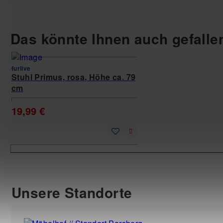
Das könnte Ihnen auch gefalle
furlive
furlive
Stuhl Primus, rosa, Höhe ca. 79
Stuhl Primus, grün, H
cm
cm
19,99 €
19,99 €
Unsere Standorte