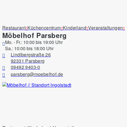
Stuhl Meave, Bezug grau, B
Artikel-Nr.:
106522003
Restaurant
Küchencentrum
Kinderland
Veranstaltungen
Moderner Stuhl Meave grau mit grauem Stoffbezug und sta
Möbelhof Parsberg
119,00 €
Mo. - Fr.: 10:00 bis 19:00 Uhr
Preis inkl. MwSt.
Sa.: 10:00 bis 18:00 Uhr
Lindlbergstraße 26
92331 Parsberg
Abholort wählen
09492 9403-0
parsberg@moebelhof.de
Abholservice
Abholung am selben Tag
Wenn Sie bis 15 Uhr online reservieren, können Sie i
Ausstellung
Im Möbelhof ansehen