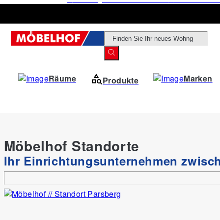
Products
search
Räume
Marken
Produkte
Möbelhof Standorte
Ihr Einrichtungsunternehmen zwis
Produkte
Stühle & Sitzbänke
Esszimmerstühle
Vier