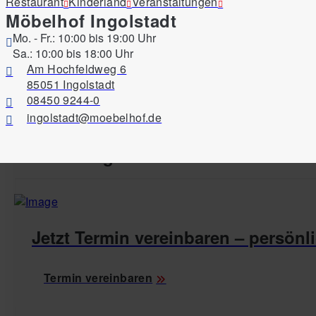
Restaurant
Kinderland
Veranstaltungen
Möbelhof Ingolstadt
Mo. - Fr.: 10:00 bis 19:00 Uhr
Sa.: 10:00 bis 18:00 Uhr
Am Hochfeldweg 6
85051 Ingolstadt
08450 9244-0
Produktinformationen
ingolstadt@moebelhof.de
Abmessungen
Jetzt Termin vereinbaren – persönli
Termin vereinbaren