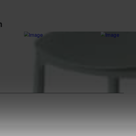
n
furlive
furlive
öhe ca. 79
Stuhl Primus, lila, Höhe ca. 79
Esszimmerstuh
cm
Breite ca. 60 
19,99 €
85,00 €