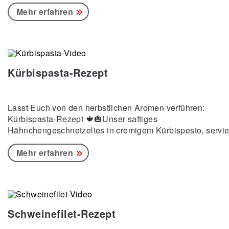
einfach fantastisch schmeckt! 😍 Lass Dich von diesem
leckeren Rezept verzaubern und genieße jeden Bissen.🍴
Mehr erfahren
Zutaten: Zwiebeln, Pastinaken, Öl, Sahne, Champignons,
Butter, Petersilie, Schweinefilet, Speck, Dijon-Senf, Crem
fraîche Zubereitung: Püree: Zwiebeln würfeln und in Topf 
Öl anbraten.
Kürbispasta-Rezept
Lasst Euch von den herbstlichen Aromen verführen:
Kürbispasta-Rezept 🍁🎃Unser saftiges
Hähnchengeschnetzeltes in cremigem Kürbispesto, servie
auf Pasta, ist ein wahres Geschmackserlebnis: Die
Kürbispasta! Probiert selbst im Möbelhof-Restaurant! 🍁
Mehr erfahren
Zutaten: Hokkaidokürbis Kürbiskerne Knoblauch Olivenöl
Hähnchenbrust Zwiebeln Paprika Parmesan Chili
Kirschtomaten Pasta nach Wahl Zubereitung: Pesto: Kürbi
kleine Stücke schneiden, Hälfte davon in Mixer geben.
Knoblauch, Kürbiskerne, Parmesan, Salz, Olivenöl
Schweinefilet-Rezept