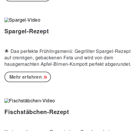
Spargel-Rezept
🌟 Das perfekte Frühlingsmenü: Gegrillter Spargel-Rezept t
auf cremigen, gebackenen Feta und wird von dem
hausgemachten Apfel-Birnen-Kompott perfekt abgerundet
Probiert selbst – ab heute im Möbelhof-Restaurant.🍏🍐
Zutaten: Äpfel, Birnen, Zucker, Chili, Spargel, Kirschtomat
Mehr erfahren
Zwiebeln, Olivenöl, Zitrone, Salz, Pfeffer, Feta, Mehl,
Rosmarin, Basilikum, Majoran. Zubereitung: Birnen und Ä
schälen, Chili in Top, Obst dazugeben. Zucker hinzugebe
weichkochen und abschließend pürieren. Vom
Fischstäbchen-Rezept