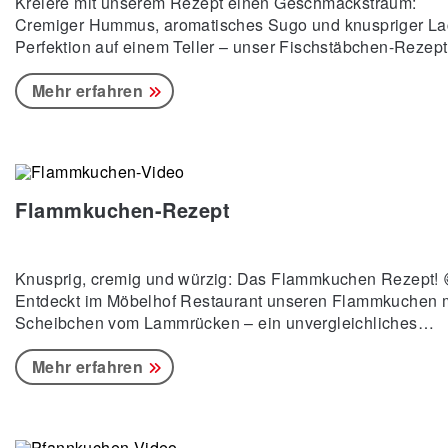
Kreiere mit unserem Rezept einen Geschmackstraum:
Cremiger Hummus, aromatisches Sugo und knuspriger La
Perfektion auf einem Teller – unser Fischstäbchen-Rezept
😋 Zutaten: Kichererbsen, Thymian, Knoblauchzehen,
Zitronensaft, Kreuzkümmel, Paprikapulver, Cayennepfeffer
Mehr erfahren
Olivenöl, Zwiebeln, getrocknete Tomaten, Tomatenmark,
Butter, Lachs, Kokosraspeln/Mandeln/Cornflakes Zubereit
// Hummus: In Topf Kichererbsen zusammen mit Thymian,
einer kleinen Knoblauchzehe und Gemüsebrühe weich
kochen. Danach alles in einen Mixer, Zitronensaft, Knobla
Flammkuchen-Rezept
Knusprig, cremig und würzig: Das Flammkuchen Rezept! 
Entdeckt im Möbelhof Restaurant unseren Flammkuchen m
Scheibchen vom Lammrücken – ein unvergleichliches
Geschmackserlebnis, das Eure Sinne verzaubern wird.
Überzeugt Euch selbst und taucht ein in eine Welt voller
Mehr erfahren
Genuss.✨ Zutaten: 250g Mehl, 125ml Wasser, 2EL Öl,
Zwiebeln (rot/weiß), gewürfelter Speck & Schinken, Salbei
150g Schmand, 150g Crème fraîche, Lammrücken,