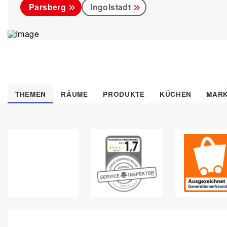
Parsberg
Ingolstadt
THEMEN
RÄUME
PRODUKTE
KÜCHEN
MAR