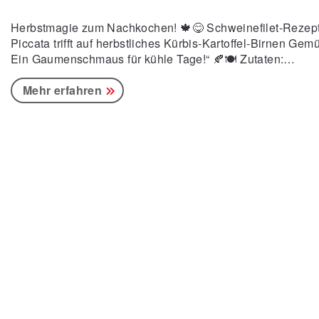
Herbstmagie zum Nachkochen! 🍁😋 Schweinefilet-Rezep
Piccata trifft auf herbstliches Kürbis-Kartoffel-Birnen Gem
Ein Gaumenschmaus für kühle Tage!“ 🍂🍽️ Zutaten:
Schweinefilet Birne oder Quitte Zwiebel Ingwer Hokkaido-
Kürbis Eier Parmesan Streukäse Petersilie Mehl Kartoffel
Mehr erfahren
Margarine Salz, Pfeffer, Chili Zubereitung: Die Silberhaut
Schweinefilet entfernen, das Fleisch in gleichgroße Stück
schneiden und flach klopfen. In einer Schüssel Eier, Pfeffe
Chili, Parmesan, Streukäse und Petersilie