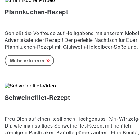
Ziegenfrische, Lauchzwiebeln,
Pfannkuchen-Rezept
Genießt die Vorfreude auf Heiligabend mit unserem Möbe
Adventskalender Rezept! Der perfekte Nachtisch für Euer 
Pfannkuchen-Rezept mit Glühwein-Heidelbeer-Soße und
Vanilleeis. 🥞🍷 📝 Zutaten: Zucker Glühwein/Kinderpuns
Maisstärke Gefrorene Früchte Mehl Milch Salz Sprudelwa
Mehr erfahren
Eier Butter Vanilleeis 👩🍳 Zubereitung: In einem Topf den
Zucker karamellisieren, Glühwein/Kinderpunsch hinzufüg
und mit Maisstärke eindicken. Die gefrorenen Früchte in d
Soße geben und kurz aufkochen
Schweinefilet-Rezept
Freu Dich auf einen köstlichen Hochgenuss! 😋✨ Wir zei
Dir, wie man saftiges Schweinefilet-Rezept mit herrlich
cremigem Pastinaken-Kartoffelpüree zaubert. Eine Kombi,